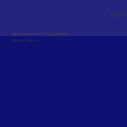
ΜΕΝΟΥ
DES EPAVES SE RACONTENT
Stefano Benazzo