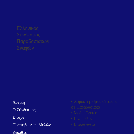
Ελληνικός
Σύνδεσμος
Παραδοσιακών
Σκαφών
• Χαρακτηρισμός σκάφους
Αρχική
σε Παραδοσιακό
Ο Σύνδεσμος
• Media Center
Στόχοι
• Γίνε μέλος
• Επικοινωνία
Πρωτοβουλίες Μελών
Regattas